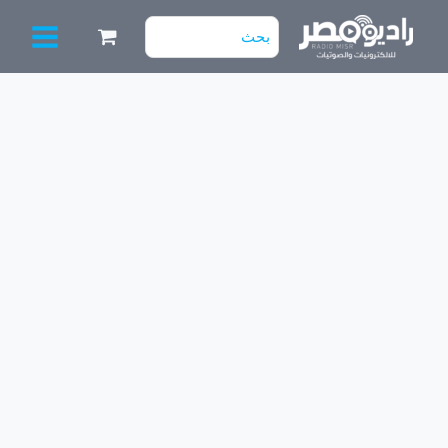
خطي
البحث
لى
عن:
لمحتوى
كمية
كابل
افوميتر
سن
ابره