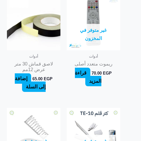
غير متوفر في
المخزون
أدوات
أدوات
ريموت متعدد أصلى
لاصق قماش 30 متر
عرض 12مم
قراءة
70.00
EGP
إضافة
65.00
EGP
المزيد
إلى السلة