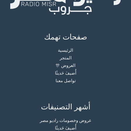
صفحات تهمك
الرئيسية
المتجر
العروض 🎊
أُضيفَ حَديثًا
تواصل معنا
أشهر التصنيفات
عروض وخصومات راديو مصر
أُضيفَ حَديثًا