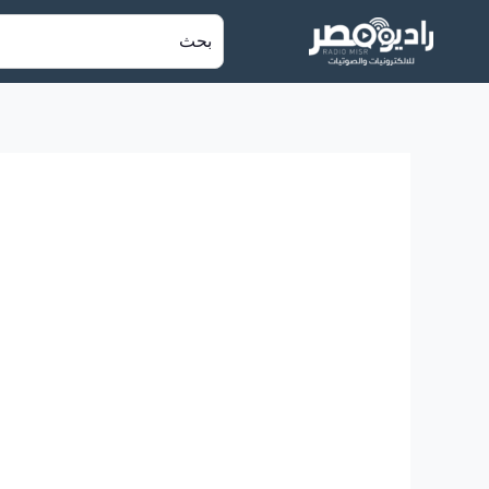
خطي
البحث
لى
عن:
لمحتوى