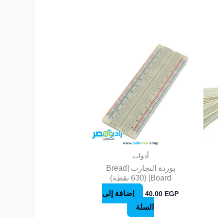
أدوات
بوردة التجارب [Bread
Board] (630 نقطة)
إضافة إلى
40.00
EGP
السلة