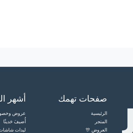
صفحات تهمك
أشهر ال
الرئيسية
عروض وخصوما
المتجر
أُضيفَ حَديثًا
العروض 🎊
ليدات شاشات