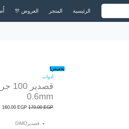
الرئيسية
المتجر
العروض 🎊
أُض
كمية
السعر
ا
قصدير
الأصلي
ال
100
هو:
هو
جرام
170.00 EGP.
P.
تخفيض!
2AN
أدوات
70/30
0.6mm
0.6mm
160.00
EGP
170.00
EGP
قصديرDIMO