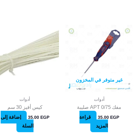
غير متوفر في المخزون
أدوات
أدوات
مفك APT 0/75 صليبة
كيس أفيز 30 سم
قراءة
إضافة إلى
35.00
EGP
35.00
EGP
المزيد
السلة