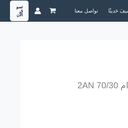
تسو
يفَ حَديثًا
تواصل معنا
ق
الآن
لسعر
حالي
:
160.00 EG
قصدير 100 جرام 2AN 70/30