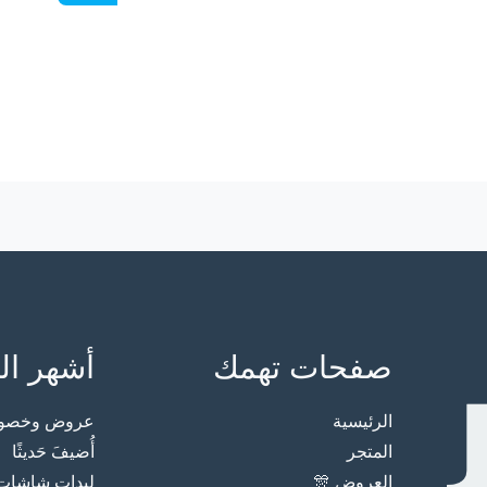
صفحات تهمك
أشهر ال
الرئيسية
عروض وخصوما
المتجر
أُضيفَ حَديثًا
العروض 🎊
ليدات شاشات