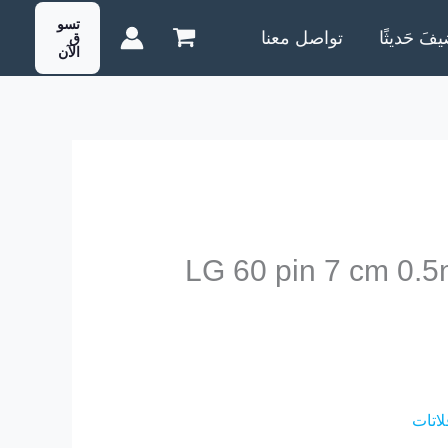
تسو
يفَ حَديثًا
تواصل معنا
ق
الآن