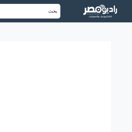
خطي
البحث
لى
عن:
لمحتوى