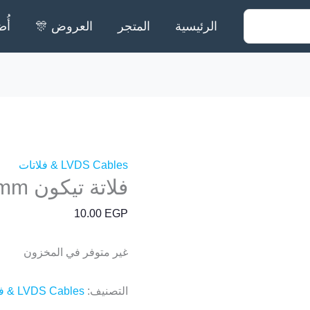
الرئيسية
المتجر
العروض 🎊
أُض
LVDS Cables & فلاتات
فلاتة تيكون LG 60 pin 7 cm 0.5mm
10.00
EGP
غير متوفر في المخزون
التصنيف:
LVDS Cables & فلاتات