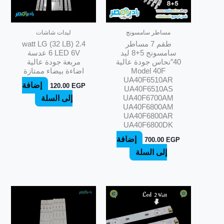
مساطر سامسونج
ليدات شاشات
طقم 7 مساطر
2.4 watt LG (32 LB)
سامسونج 5+8 ليد
6 LED 6V عدسة
40″نحاس جودة عالية
مربعة جودة عالية
Model 40F
اضاءة بيضاء ممتازة
UA40F6510AR
إضافة
120.00
EGP
UA40F6510AS
UA40F6700AM
إلى السلة
UA40F6800AM
UA40F6800AR
UA40F6800DK
إضافة
700.00
EGP
إلى السلة