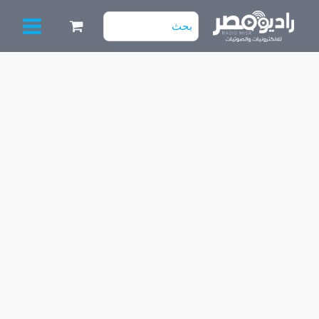
خطي
البحث
لى
عن:
لمحتوى