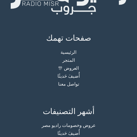
صفحات تهمك
الرئيسية
المتجر
العروض 🎊
أُضيفَ حَديثًا
تواصل معنا
أشهر التصنيفات
عروض وخصومات راديو مصر
أُضيفَ حَديثًا