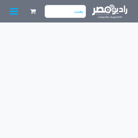
خطي
البحث
لى
عن:
لمحتوى