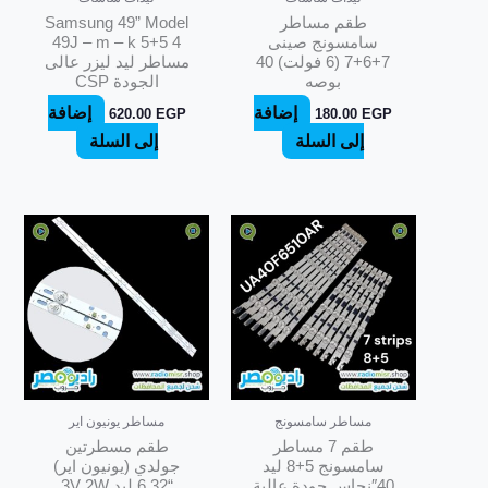
طقم مساطر
Samsung 49” Model
سامسونج صينى
49J – m – k 5+5 4
7+6+7 (6 فولت) 40
مساطر ليد ليزر عالى
بوصه
الجودة CSP
إضافة
إضافة
620.00
EGP
180.00
EGP
إلى السلة
إلى السلة
مساطر سامسونج
مساطر يونيون اير
طقم 7 مساطر
طقم مسطرتين
سامسونج 5+8 ليد
جولدي (يونيون اير)
40″نحاس جودة عالية
“32 6 ليد 3V 2W