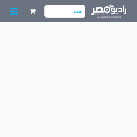
خطي
البحث
لى
عن:
لمحتوى
كمية
عرض
4
سماعه
+
جهاز
DG8