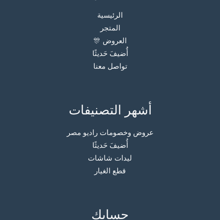
الرئيسية
المتجر
العروض 🎊
أُضيفَ حَديثًا
تواصل معنا
أشهر التصنيفات
عروض وخصومات راديو مصر
أُضيفَ حَديثًا
ليدات شاشات
قطع الغيار
حسابك