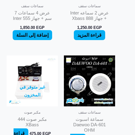
سماعات سقف
سماعات سقف
عرض 2 سماعه Inter
عرض 4 سماعات 7
+ جهاز Xbass 888
سم + جهاز Inter 555
1,850.00
EGP
1,250.00
EGP
قراءة المزيد
إضافة إلى السلة
غير متوفر في
المخزون
سماعات سقف
مكبر صوت
سماعة اسبوت
مكبر صوت 444
XBass
Daewoo DA-601
OHM
قراءة
475.00
EGP