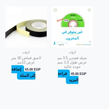
غير متوفر في
المخزون
أدوات
أدوات
شيلد قصدير 3.5 مم
لاصق قماش 30 متر
عرض طول 1.5 سم
عرض 12مم
جودة عالية
إضافة
65.00
EGP
قراءة
45.00
EGP
إلى السلة
المزيد