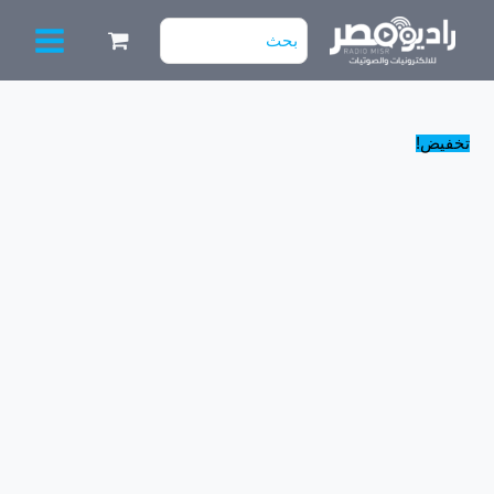
خطي
البحث
لى
عن:
لمحتوى
السعر
السعر
تخفيض!
الأصلي
الحالي
هو:
هو:
1,200.00 EGP.
1,600.00 EGP.