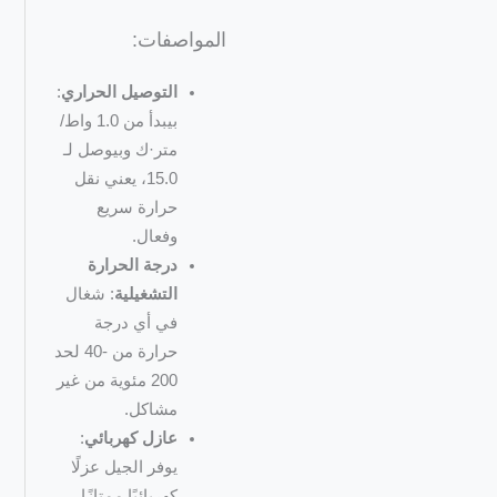
المواصفات:
التوصيل الحراري
:
بيبدأ من 1.0 واط/
متر·ك وبيوصل لـ
15.0، يعني نقل
حرارة سريع
وفعال.
درجة الحرارة
التشغيلية
: شغال
في أي درجة
حرارة من -40 لحد
200 مئوية من غير
مشاكل.
عازل كهربائي
:
يوفر الجيل عزلًا
كهربائيًا ممتازًا،