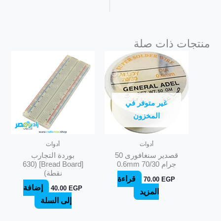
منتجات ذات صلة
غير متوفر في
المخزون
أدوات
أدوات
قصدير سنغافورى 50
بوردة التجارب
جرام 70/30 0.6mm
[Bread Board] (630
نقطة)
قراءة
70.00
EGP
إضافة
40.00
EGP
المزيد
إلى السلة