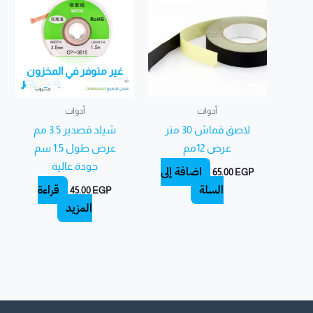
غير متوفر في المخزون
أدوات
أدوات
لاصق قماش 30 متر
شيلد قصدير 3.5 مم
عرض 12مم
عرض طول 1.5 سم
جودة عالية
إضافة إلى
65.00
EGP
السلة
قراءة
45.00
EGP
المزيد