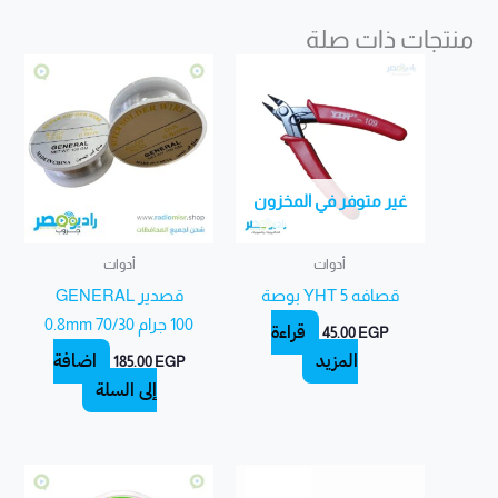
منتجات ذات صلة
غير متوفر في المخزون
أدوات
أدوات
قصافه YHT 5 بوصة
قصدير GENERAL
100 جرام 70/30 0.8mm
قراءة
45.00
EGP
المزيد
إضافة
185.00
EGP
إلى السلة