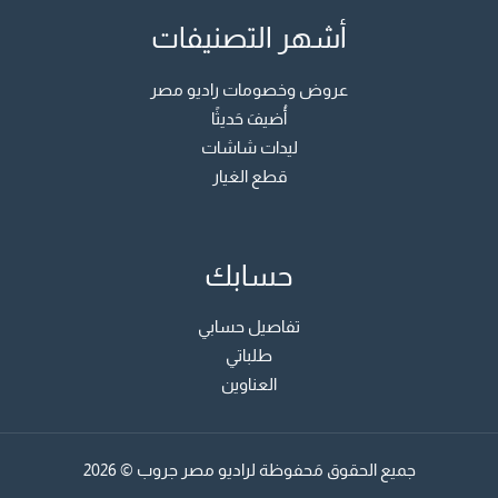
أشهر التصنيفات
عروض وخصومات راديو مصر
أُضيفَ حَديثًا
ليدات شاشات
قطع الغيار
حسابك
تفاصيل حسابي
طلباتي
العناوين
جميع الحقوق مَحفوظة لراديو مصر جروب © 2026