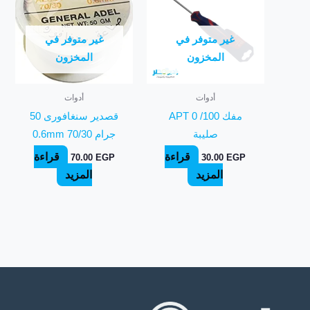
غير متوفر في
غير متوفر في
المخزون
المخزون
أدوات
أدوات
مفك APT 0 /100
قصدير سنغافورى 50
صليبة
جرام 70/30 0.6mm
قراءة
قراءة
70.00
EGP
30.00
EGP
المزيد
المزيد