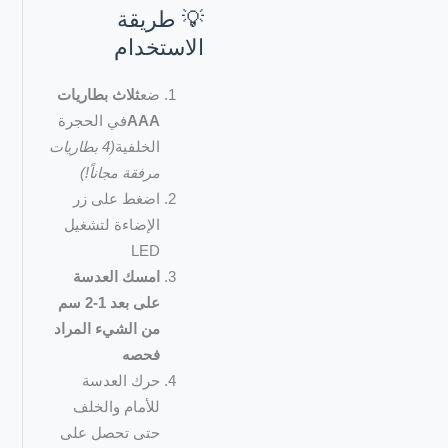
💡 طريقة
الاستخدام
ضع
ثلاث بطاريات
AAA
في الحجرة
الخلفية
(4 بطاريات
مرفقة مجاناً!)
اضغط على زر
الإضاءة لتشغيل
LED
امسك العدسة
على بعد 1-2 سم
من الشيء المراد
فحصه
حرك العدسة
للأمام والخلف
حتى تحصل على