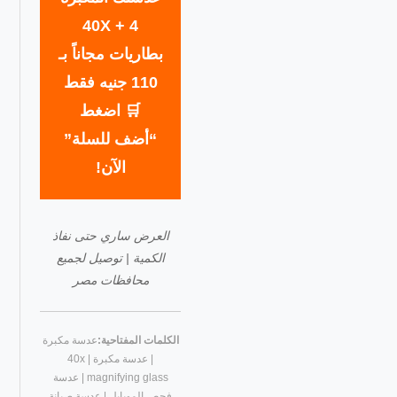
40X + 4
بطاريات مجاناً بـ
110 جنيه فقط
🛒 اضغط
“أضف للسلة”
الآن!
العرض ساري حتى نفاذ
الكمية | توصيل لجميع
محافظات مصر
الكلمات المفتاحية:
عدسة مكبرة
| عدسة مكبرة 40x |
magnifying glass | عدسة
فحص الموبايل | عدسة صيانة