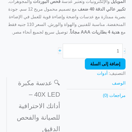
ل
والإلكترونيات وتعتبر عدسة
فحص البوردات
والمجوهرات.
ي الدقة 40 ضعف
مع تصميم محمول مريح 12 سم. جودة
ممتازة مع عدسات واضحة وإضاءة قوية للعمل في الإضاءة
المنخفضة. مناسبة للفنيين والهواة والورش. السعر 110 جنيه فقط
 AAA مجاناً
. توصيل سريع لجميع أنحاء مصر.
+
فة إلى السلة
يف:
أدوات
🔍 عدسة مكبرة
40X LED –
 (0)
أداتك الاحترافية
للصيانة والفحص
الدقيق