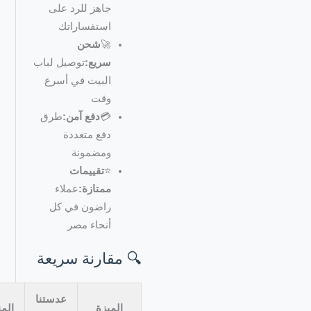
جاهز للرد على
استفساراتك
🚀
شحن
سريع:
توصيل لباب
البيت في أسرع
وقت
💳
دفع آمن:
طرق
دفع متعددة
ومضمونة
⭐
تقييمات
ممتازة:
عملاء
راضون في كل
أنحاء مصر
🔍 مقارنة سريعة
عدستنا
الميزة
المنافسين