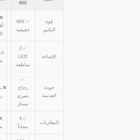
40X
❌ غالباً
قوة
✅ 40X
أقل من
التكبير
حقيقية
المعلن
✅ 2
⚠️ إضاءة
الإضاءة
LED
ضعيفة
ساطعة
✅
جودة
زجاج
❌ بلاستيك
العدسة
بصري
رخيص
ممتاز
✅ 4
❌ غير
البطاريات
مجاناً
مرفقة