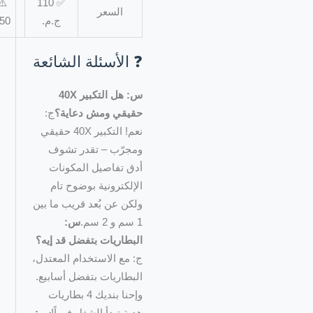
⚠️ 120-
✅ 110
السعر
ج.م.
150 ج.م.
❓ الأسئلة الشائعة
س: هل التكبير 40X
حقيقي ومش دعاية؟
ج:
نعم! التكبير 40X حقيقي
ومجرّب – تقدر تشوف
أدق تفاصيل المكونات
الإلكترونية بوضوح تام
ولكن عن بُعد قريب ما بين
1 سم و 2 سم.
س:
البطاريات بتفضل قد إيه؟
ج: مع الاستخدام المعتدل،
البطاريات بتفضل أسابيع.
وإحنا بنديك 4 بطاريات