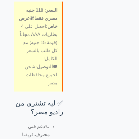
السعر: 110 جنيه
مصري فقط
🎁
عرض
خاص:
احصل على 4
بطاريات AAA مجاناً
(قيمة 15 جنيه) مع
كل طلب بالسعر
الكامل!
🚚
التوصيل:
شحن
لجميع محافظات
مصر
✅ ليه تشتري من
راديو مصر؟
📞
دعم فني
محترف:
فريقنا