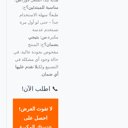
هدية تبدأ الشغل فوراً!
س:
مناسبة للمبتدئين؟
ج:
طبعاً! سهلة الاستخدام
جداً – حتى لو أول مرة
تستخدم عدسة
مكبرة.
س: بتيجي
بضمان؟
ج: المنتج
مفحوص بجودة عالية. في
حالة وجود أي مشكلة في
التصنيع ولكن
لا نقدم عليها
أي ضمان
.
📞 اطلب الآن!
لا تفوت العرض!
احصل على
عدستك المكبرة