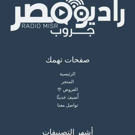
صفحات تهمك
الرئيسية
المتجر
العروض 🎊
أُضيفَ حَديثًا
تواصل معنا
أشهر التصنيفات