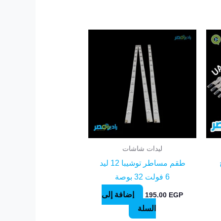
ليدات شاشات
طقم مساطر توشيبا 12 ليد
6 فولت 32 بوصة
إضافة إلى
195.00
EGP
السلة