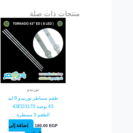
منتجات ذات صلة
تورنيدو
طقم مساطر تورنيدو 8 ليد
43 بوصة 43ED3170
الطقم 3 مسطرة
إضافة إلى
180.00
EGP