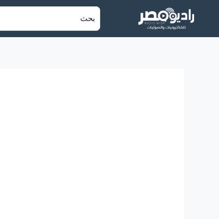
خطي
البحث
لى
عن:
لمحتوى