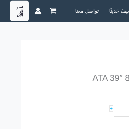
تسو
يفَ حَديثًا
تواصل معنا
ق
الآن
+