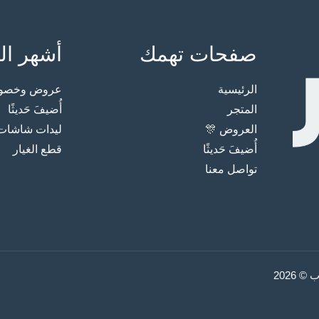
صفحات تهمك
أشهر ال
الرئيسية
عروض وخصوما
المتجر
أُضيفَ حَديثًا
العروض 🎊
ليدات شاشات
أُضيفَ حَديثًا
قطع الغيار
تواصل معنا
2026