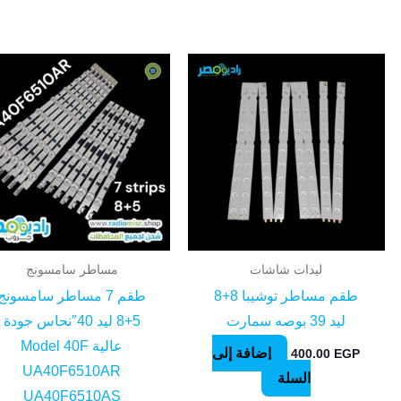
ليدات شاشات
مساطر سامسونج
طقم مساطر توشيبا 8+8
طقم 7 مساطر سامسونج
ليد 39 بوصه سمارت
5+8 ليد 40″نحاس جودة
عالية Model 40F
إضافة إلى
400.00
EGP
UA40F6510AR
السلة
UA40F6510AS