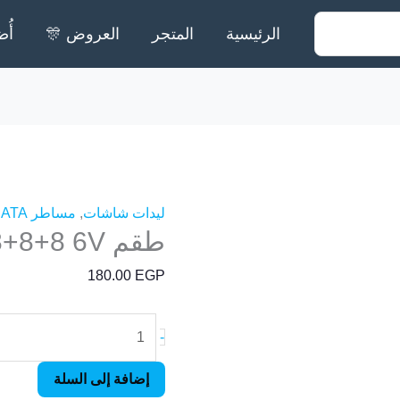
الرئيسية
المتجر
العروض 🎊
أُض
كمية
طقم
ATA
39"
ليدات شاشات
,
مساطر ATA
طقم ATA 39″ 8+8+8 6V
8+8+8
6V
180.00
EGP
-
إضافة إلى السلة