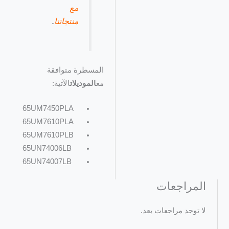
مع
منتجاتنا
.
المسطرة متوافقة
مع
الموديلات
الآتية:
65UM7450PLA
65UM7610PLA
65UM7610PLB
65UN74006LB
65UN74007LB
المراجعات
لا توجد مراجعات بعد.