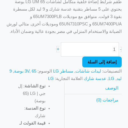
طقم شرايط إضاءة خلفية متكامل لشاشات LG UM 65 بوصة
يحتوي على 5 مساطر بتقنية عدسة شارك و 9 ليد لكل مسطرة
بقوة 3 فولت. متوافق مع موديلات 65UM7300PLB و
65UM7400PUA و 65UN7310PSC وموديلات أخرى. مثالي لورش
الصيانة والاستخدام المنزلي في مصر بجودة عالية وضمان الأداء.
+
-
إضافة إلى السلة
التصنيفات:
ليدات شاشات
,
مساطر LG
الوسوم:
65 بوصة
,
3V
,
9
ليد
,
LG
,
عدسة شارك
العلامة التجارية:
LG
نوع الشاشة
: إل
الوصف
جي | LG (65
مراجعات (0)
بوصة)
نوع العدسة
:
شارك
قيمة الفولت لـ