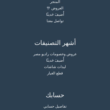
المتجر
العروض 🎊
أُضيفَ حَديثًا
تواصل معنا
أشهر التصنيفات
عروض وخصومات راديو مصر
أُضيفَ حَديثًا
ليدات شاشات
قطع الغيار
حسابك
تفاصيل حسابي