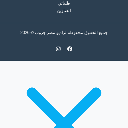
طلباتي
العناوين
جميع الحقوق مَحفوظة لراديو مصر جروب © 2026