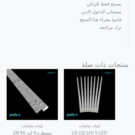
يسمح فقط للزبائن
مسجلي الدخول الذين
قاموا بشراء هذا المنتج
ترك مراجعة.
منتجات ذات صلة
ليدات شاشات
ليدات شاشات
LG (32 LH) 5 LED
مسطره 4 ليد 6V [24