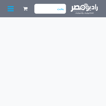
خطي
البحث
لى
عن:
لمحتوى
كمية
طقم
5
مساطر
"65
LG
UM
(9
ليد)
3V
[عدسة
شارك]