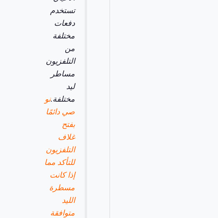
تستخدم
دفعات
مختلفة
من
التلفزيون
مساطر
ليد
مختلفة.
نو
صي دائمًا
بفتح
غلاف
التلفزيون
للتأكد مما
إذا كانت
مسطرة
الليد
متوافقة