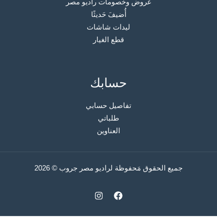
عروض وخصومات راديو مصر
أُضيفَ حَديثًا
ليدات شاشات
قطع الغيار
حسابك
تفاصيل حسابي
طلباتي
العناوين
جميع الحقوق مَحفوظة لراديو مصر جروب © 2026