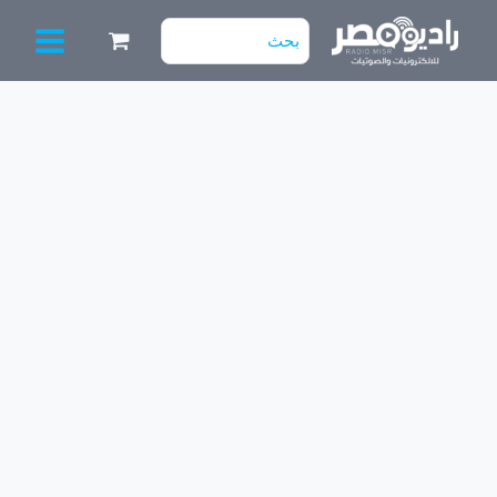
خطي
البحث
لى
عن:
لمحتوى
كمية
طقم
3
مساطر
توشيبا
5+4
(40
بوصه)
40L260