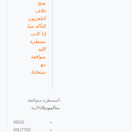
بفتح
غلاف
التلفزيون
للتأكد مما
إذا كانت
مسطرة
الليد
متوافقة
مع
منتجاتنا
.
المسطرة متوافقة
مع
الموديلات
الآتية:
49G6
49U7750