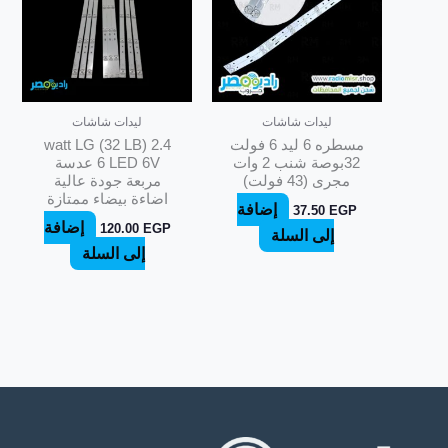
ليدات شاشات
ليدات شاشات
مسطره 6 ليد 6 فولت
2.4 watt LG (32 LB)
32بوصة شنب 2 وات
6 LED 6V عدسة
مجرى (43 فولت)
مربعة جودة عالية
اضاءة بيضاء ممتازة
إضافة
37.50
EGP
إضافة
120.00
EGP
إلى السلة
إلى السلة