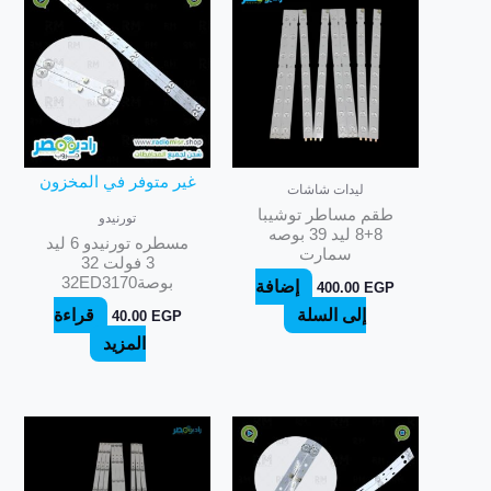
غير متوفر في المخزون
ليدات شاشات
طقم مساطر توشيبا
تورنيدو
8+8 ليد 39 بوصه
مسطره تورنيدو 6 ليد
سمارت
3 فولت 32
بوصة32ED3170
إضافة
400.00
EGP
إلى السلة
قراءة
40.00
EGP
المزيد