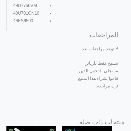
49U7750VM
49U701CN16
49ES9500
المراجعات
لا توجد مراجعات بعد.
يسمح فقط للزبائن
مسجلي الدخول الذين
قاموا بشراء هذا المنتج
ترك مراجعة.
منتجات ذات صلة