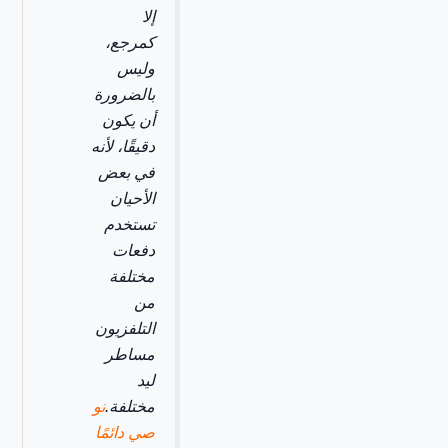
إلا
كمرجع،
وليس
بالضرورة
أن يكون
دقيقًا، لأنه
في بعض
الأحيان
تستخدم
دفعات
مختلفة
من
التلفزيون
مساطر
ليد
مختلفة.
نو
صي دائمًا