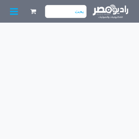
خطي
البحث
لى
عن:
لمحتوى
كمية
طقم
10
مساطر
تورنيدو
"49
5
ليد
3V
[عدسة
مربعة]