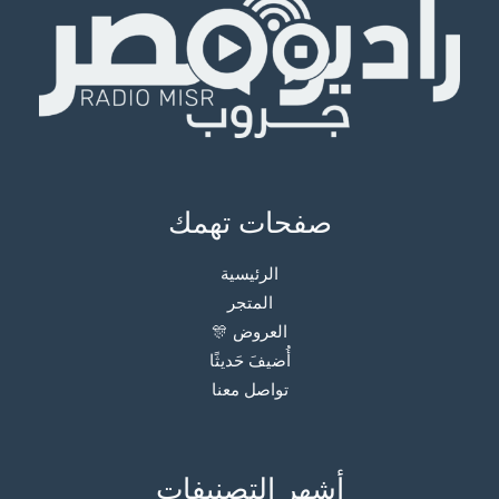
صفحات تهمك
الرئيسية
المتجر
العروض 🎊
أُضيفَ حَديثًا
تواصل معنا
أشهر التصنيفات