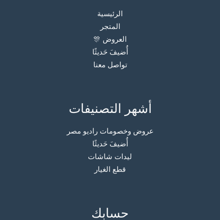
الرئيسية
المتجر
العروض 🎊
أُضيفَ حَديثًا
تواصل معنا
أشهر التصنيفات
عروض وخصومات راديو مصر
أُضيفَ حَديثًا
ليدات شاشات
قطع الغيار
حسابك