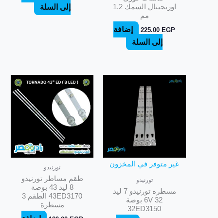
اوريجينال السمك 1.2
إلى السلة
مم
إضافة
225.00
EGP
إلى السلة
غير متوفر في المخزون
تورنيدو
طقم مساطر تورنيدو
تورنيدو
8 ليد 43 بوصة
مسطره تورنيدو 7 ليد
43ED3170 الطقم 3
6V 32 بوصة
مسطرة
32ED3150