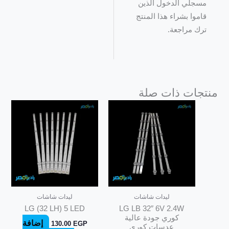
مسجلي الدخول الذين
قاموا بشراء هذا المنتج
ترك مراجعة.
منتجات ذات صلة
ليدات شاشات
ليدات شاشات
LG (32 LH) 5 LED
LG LB 32″ 6V 2.4W
كوري جودة عالية
إضافة
130.00
EGP
عدسات كورى