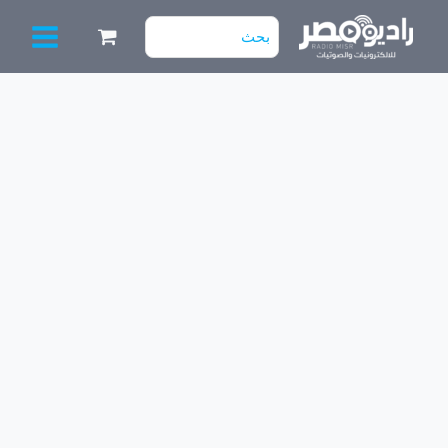
خطي
البحث
لى
عن:
لمحتوى
كمية
طقم
(4
مساطر)
تورنيدو
43"
7
ليد
3V
43JT662A