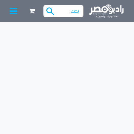
خطي
البحث
لى
عن:
لمحتوى
Filter
كمية
طقم
ليد
افوميتر
بصموله
بدون
سلك