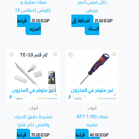
دابل فيس أحمر
مفك صليبة يد
عريض
كاوتش [مقاس 4]
إضافة إلى
قراءة
25.00
EGP
25.00
EGP
السلة
المزيد
غير متوفر في المخزون
غير متوفر في المخزون
أدوات
أدوات
مفك APT 1 /100
مشرط دقيق للحرف
صليبة
والقص (كتر قلم)
قراءة
قراءة
70.00
EGP
40.00
EGP