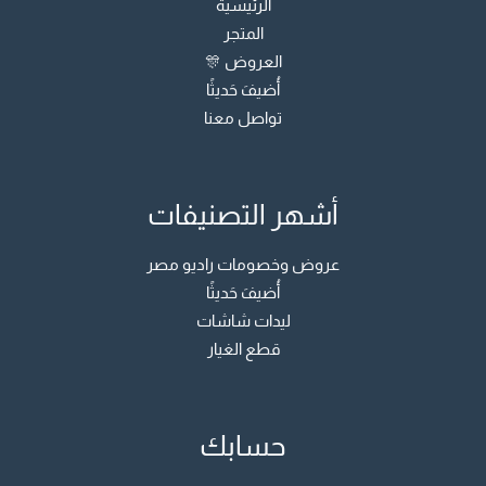
الرئيسية
المتجر
العروض 🎊
أُضيفَ حَديثًا
تواصل معنا
أشهر التصنيفات
عروض وخصومات راديو مصر
أُضيفَ حَديثًا
ليدات شاشات
قطع الغيار
حسابك