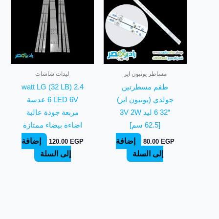
مساطر يونيون اير
ليدات شاشات
طقم مسطرتين
2.4 watt LG (32 LB)
جولدي (يونيون اير)
6 LED 6V عدسة
“32 6 ليد 3V 2W
مربعة جودة عالية
[62.5 سم]
اضاءة بيضاء ممتازة
إضافة
إضافة
120.00
EGP
80.00
EGP
إلى السلة
إلى السلة