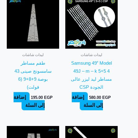
ليدات شاشات
ليدات شاشات
Samsung 49” Model
طقم مساطر
49J – m – k 5+5 4
سامسونج صينى 43
مساطر ليد ليزر عالى
بوصة 9+8+9 (6
الجودة CSP
فولت)
إضافة
إضافة
195.00
EGP
580.00
EGP
إلى السلة
إلى السلة