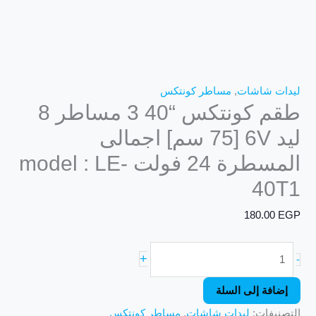
فولت
model
:
LE-
40T1
ليدات شاشات
,
مساطر كونتكس
طقم كونتكس “40 3 مساطر 8
ليد 6V [75 سم] اجمالى
المسطرة 24 فولت model : LE-
40T1
180.00
EGP
+
-
إضافة إلى السلة
التصنيفات:
ليدات شاشات
,
مساطر كونتكس