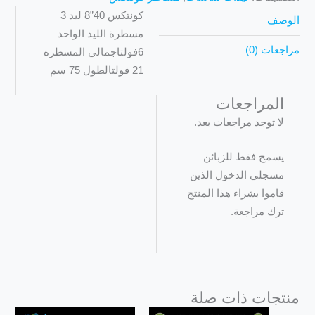
كونتكس 40”8 ليد 3
الوصف
مسطرة الليد الواحد
مراجعات (0)
6فولتاجمالي المسطره
21 فولتالطول 75 سم
المراجعات
لا توجد مراجعات بعد.
يسمح فقط للزبائن
مسجلي الدخول الذين
قاموا بشراء هذا المنتج
ترك مراجعة.
منتجات ذات صلة