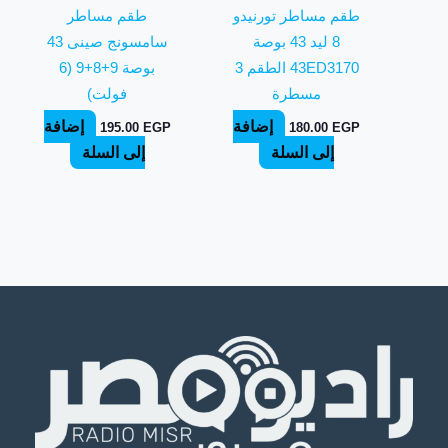
طقم مساطر تورنيدو
طقم مساطر
8 ليد 43 بوصة
سامسونج صينى 43
43ED3170 الطقم 3
بوصة 9+8+9 (6
مسطرة
فولت)
إضافة
إضافة
195.00
EGP
180.00
EGP
إلى السلة
إلى السلة