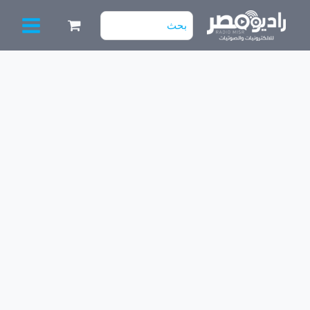
خطي
البحث
لى
عن:
لمحتوى
كمية
طقم
سامسونج
Tu
43”
عدسه
مربعه
3
مسطرة
5+5
Model
43AU7000
Model
43TU