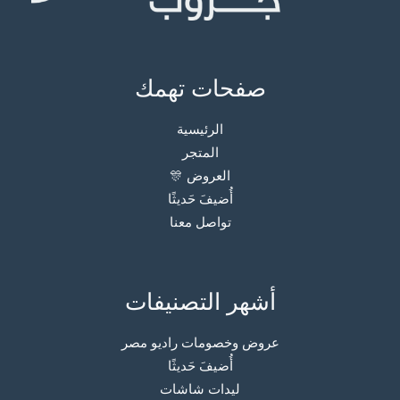
صفحات تهمك
الرئيسية
المتجر
العروض 🎊
أُضيفَ حَديثًا
تواصل معنا
أشهر التصنيفات
عروض وخصومات راديو مصر
أُضيفَ حَديثًا
ليدات شاشات