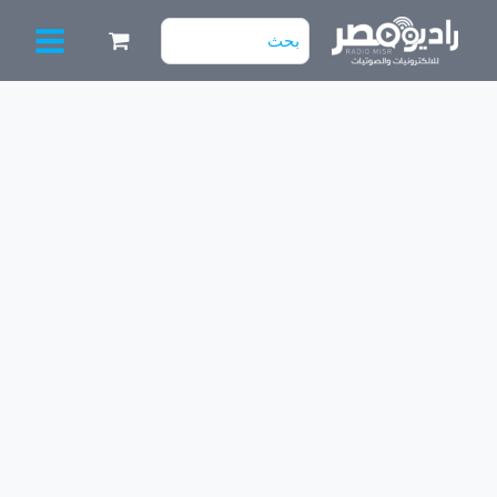
خطي
البحث
لى
عن:
لمحتوى