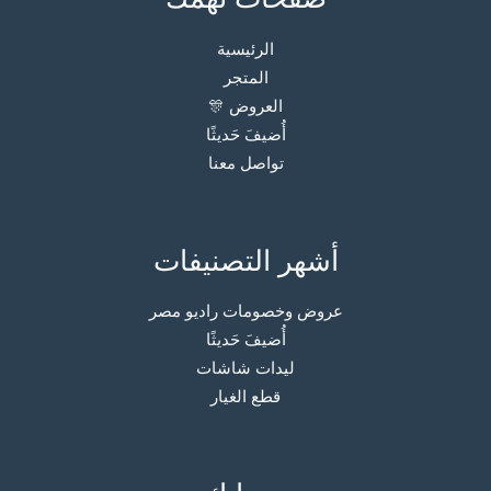
الرئيسية
المتجر
العروض 🎊
أُضيفَ حَديثًا
تواصل معنا
أشهر التصنيفات
عروض وخصومات راديو مصر
أُضيفَ حَديثًا
ليدات شاشات
قطع الغيار