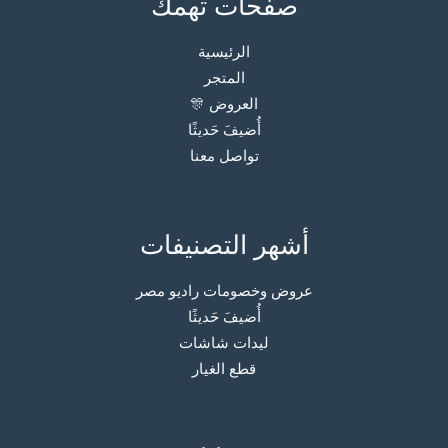
صفحات تهمك
الرئيسية
المتجر
العروض 🎊
أُضيفَ حَديثًا
تواصل معنا
أشهر التصنيفات
عروض وخصومات راديو مصر
أُضيفَ حَديثًا
ليدات شاشات
قطع الغيار