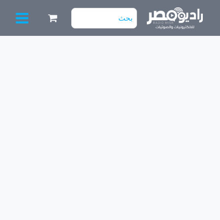
خطي
البحث
لى
عن:
لمحتوى