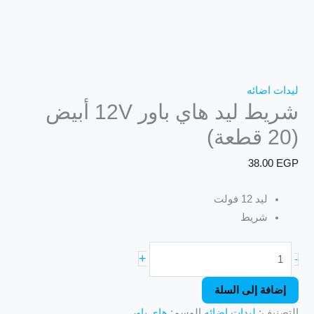
ليدات اضائه
شريط ليد هاي باور 12V أبيض
(20 قطعة)
38.00
EGP
ليد 12 فولت
شريط
+
-
إضافة إلى السلة
التصنيف:
ليدات اضائه
الوسم:
هاي باور