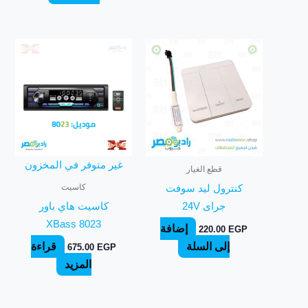
غير متوفر في المخزون
قطع الغيار
كاسيت
كنترول ليد سوفت
جراى 24V
كاسيت هاي باور
XBass 8023
إضافة
220.00
EGP
إلى السلة
قراءة
675.00
EGP
المزيد