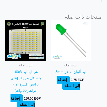
منتجات ذات صلة
ليدات اضائه
ليدات اضائه
ليد ألوان أخضر 5mm
شيباية ليد 100W
بتشتغل بدرايفر [على
إضافة
0.75
EGP
ترانس] كبيرة (2 ×
إلى السلة
درايفر 50 وات)
إضافة
130.00
EGP
إلى السلة