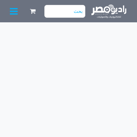
خطي
البحث
لى
عن:
لمحتوى
كمية
شريط
ليد
هاي
باور
12V
أبيض
(20
قطعة)