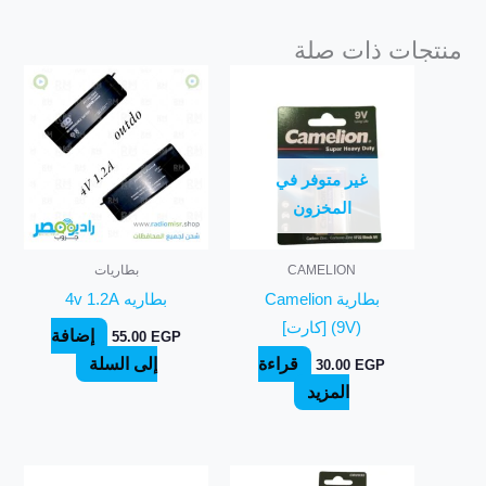
منتجات ذات صلة
غير متوفر في
المخزون
CAMELION
بطاريات
بطارية Camelion
بطاريه 4v 1.2A
(9V) [كارت]
إضافة
55.00
EGP
قراءة
إلى السلة
30.00
EGP
المزيد