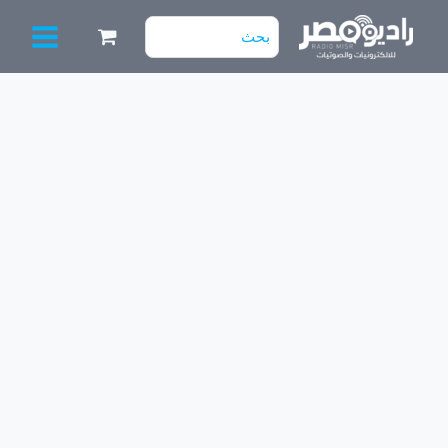
خطي
البحث
لى
عن:
لمحتوى
كمية
شريط
بطاريات
CAMELION
(2016)