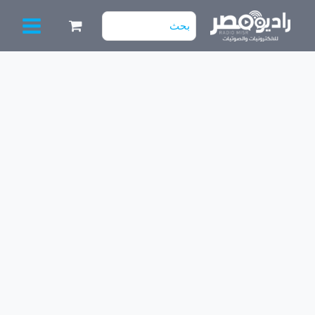
خطي
البحث
لى
عن:
لمحتوى
كمية
شريط
اضاءه
Rgb
الوان
وجهاز
تحكم
عن
بعد
للإضاءة
الليد
12
فولت