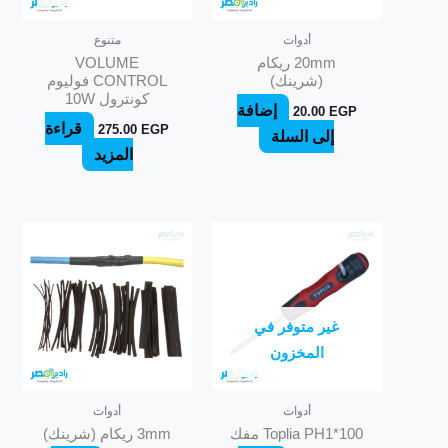
أدوات
متنوع
20mm ريكام
VOLUME
(شرينك)
CONTROL فوليوم
كونترول 10W
إضافة
20.00
EGP
قراءة
275.00
EGP
إلى السلة
المزيد
غير متوفر في
المخزون
أدوات
أدوات
Toplia PH1*100 مفك
3mm ريكام (شرينك)