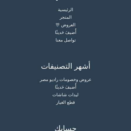
الرئيسية
المتجر
العروض 🎊
أُضيفَ حَديثًا
تواصل معنا
أشهر التصنيفات
عروض وخصومات راديو مصر
أُضيفَ حَديثًا
ليدات شاشات
قطع الغيار
حسابك