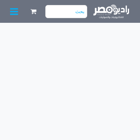
خطي
البحث
لى
عن:
لمحتوى
كمية
سيليكا
جيل
حراري
للتبريد