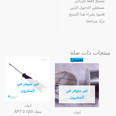
يسمح فقط للزبائن
مسجلي الدخول الذين
قاموا بشراء هذا المنتج
ترك مراجعة.
منتجات ذات صلة
السعر
السعر
تخفيض!
الأصلي
الحالي
هو:
هو:
219.00 EGP.
225.00 EGP.
غير متوفر في
غير متوفر في
المخزون
المخزون
أدوات
مفك APT 0 /100
أدوات