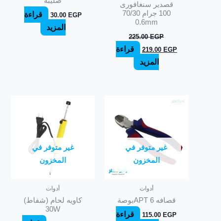
صليبة
قصدير سنغافورى
100 جرام 70/30
قراءة
30.00
EGP
0.6mm
المزيد
225.00
EGP
قراءة
219.00
EGP
المزيد
غير متوفر في
غير متوفر في
المخزون
المخزون
أدوات
أدوات
قصافه APT 6بوصة
كاويه لحام (شفاط)
30W
قراءة
115.00
EGP