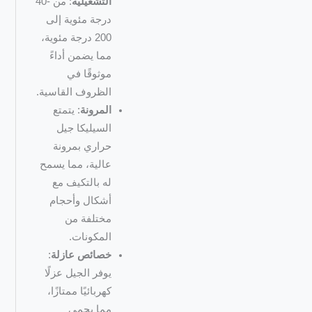
التشغيلية
: من -40
درجة مئوية إلى
200 درجة مئوية،
مما يضمن أداءً
موثوقًا في
الظروف القاسية.
المرونة
: يتمتع
السيليكا جيل
حراري بمرونة
عالية، مما يسمح
له بالتكيف مع
أشكال وأحجام
مختلفة من
المكونات.
خصائص عازلة
:
يوفر الجيل عزلًا
كهربائيًا ممتازًا،
مما يحمي