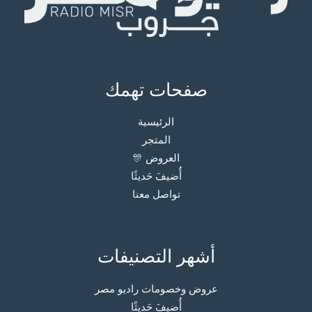
صفحات تهمك
الرئيسية
المتجر
العروض 🎊
أُضيفَ حَديثًا
تواصل معنا
أشهر التصنيفات
عروض وخصومات راديو مصر
أُضيفَ حَديثًا