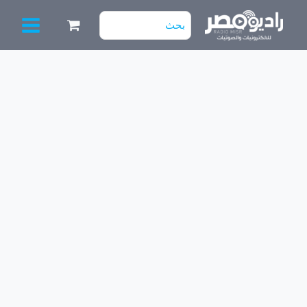
خطي
البحث
لى
عن:
لمحتوى