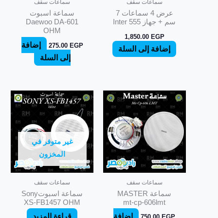
سماعات سقف
سماعات سقف
عرض 4 سماعات 7
سماعة اسبوت
سم + جهاز Inter 555
Daewoo DA-601
OHM
1,850.00
EGP
إضافة
275.00
EGP
إضافة إلى السلة
إلى السلة
غير متوفر في
المخزون
سماعات سقف
سماعات سقف
سماعة MASTER
سماعة اسبوتSony
XS-FB1457 OHM
mt-cp-606lmt
إضافة
قراءة المزيد
750.00
EGP