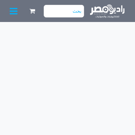
خطي
البحث
لى
عن:
لمحتوى
كمية
سماعة
MASTER
mt-
cm-
606
BLACK