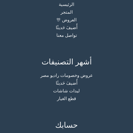
الرئيسية
المتجر
العروض 🎊
أُضيفَ حَديثًا
تواصل معنا
أشهر التصنيفات
عروض وخصومات راديو مصر
أُضيفَ حَديثًا
ليدات شاشات
قطع الغيار
حسابك