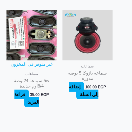
غير متوفر في المخزون
سماعات
سماعه بازوكا 5 بوصه
سماعات
مدوره
5w سماعة 24بوصة
8/4أوم جديدة
إضافة
100.00
EGP
إلى السلة
قراءة
35.00
EGP
المزيد