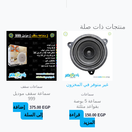
منتجات ذات صلة
غير متوفر في المخزون
سماعات سقف
سماعة سقف موديل
سماعات
999
سماعة 5 بوصة
بقواعد مثلثة
إضافة
375.00
EGP
قراءة
إلى السلة
150.00
EGP
المزيد