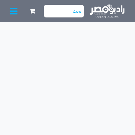
خطي
البحث
لى
عن:
لمحتوى