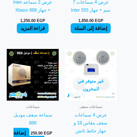
عرض 4 سماعات 7
عرض 2 سماعه Inter
سم + جهاز Inter 555
+ جهاز Xbass 888
1,250.00
EGP
1,850.00
EGP
إضافة إلى السلة
قراءة المزيد
غير متوفر في
المخزون
سماعات سقف
سماعات
عرض 4 سماعات
سماعة سقف موديل
سقف مقاس 18 و
888
جهاز حائط تاتش
إضافة
250.00
EGP