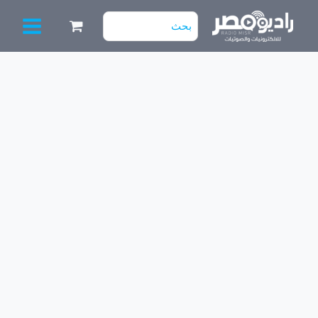
خطي
البحث
لى
عن:
لمحتوى
كمية
سماعة
اسبوت
Daewoo
DA-
601
OHM