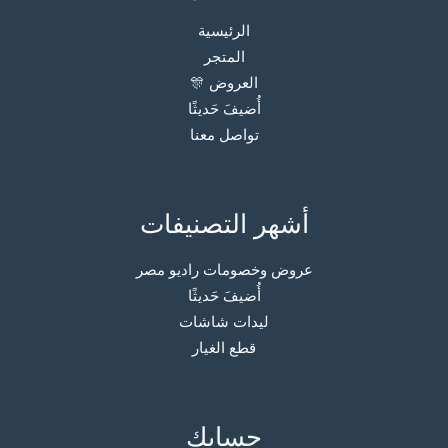
الرئيسية
المتجر
العروض 🎊
أُضيفَ حَديثًا
تواصل معنا
أشهر التصنيفات
عروض وخصومات راديو مصر
أُضيفَ حَديثًا
ليدات شاشات
قطع الغيار
حسابك