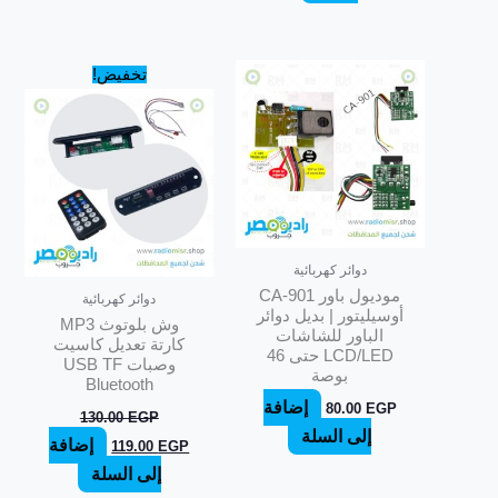
السعر
السعر
تخفيض!
الأصلي
الحالي
هو:
هو:
119.00 EGP.
130.00 EGP.
دوائر كهربائية
موديول باور CA-901
دوائر كهربائية
أوسيليتور | بديل دوائر
وش بلوتوث MP3
الباور للشاشات
كارتة تعديل كاسيت
LCD/LED حتى 46
وصبات USB TF
بوصة
Bluetooth
إضافة
80.00
EGP
130.00
EGP
إلى السلة
إضافة
119.00
EGP
إلى السلة