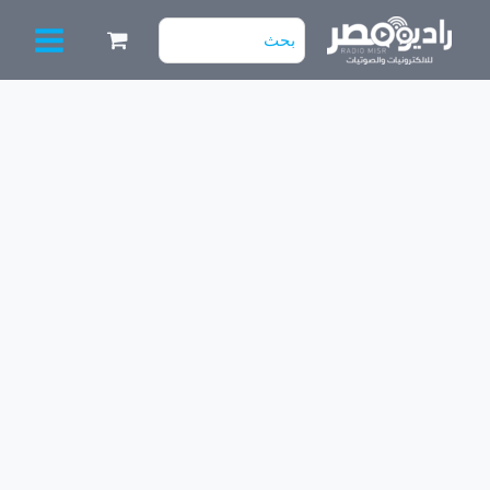
خطي
البحث
لى
عن:
لمحتوى
كمية
دايرة
مكبر
صوت
PAM8403
ستيريو
5V
2x3W