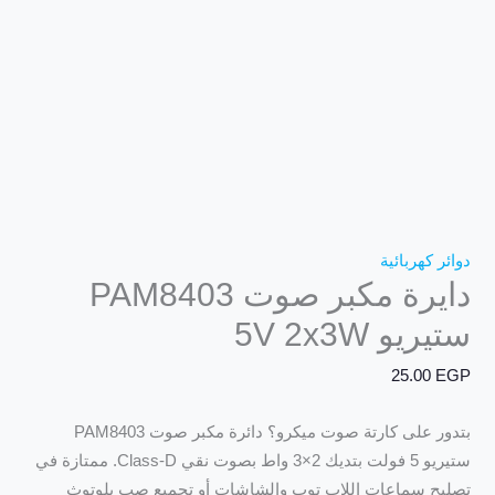
دوائر كهربائية
دايرة مكبر صوت PAM8403
ستيريو 5V 2x3W
25.00
EGP
بتدور على كارتة صوت ميكرو؟ دائرة مكبر صوت PAM8403
ستيريو 5 فولت بتديك 2×3 واط بصوت نقي Class-D. ممتازة في
تصليح سماعات اللاب توب والشاشات أو تجميع صب بلوتوث