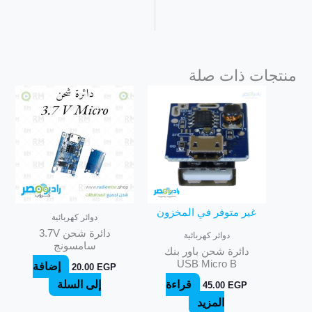
منتجات ذات صلة
غير متوفر في المخزون
دوائر كهربائية
دائرة شحن 3.7V
دوائر كهربائية
سامسونج
دائرة شحن باور بنك
USB Micro B
إضافة
20.00
EGP
قراءة
إلى السلة
45.00
EGP
المزيد