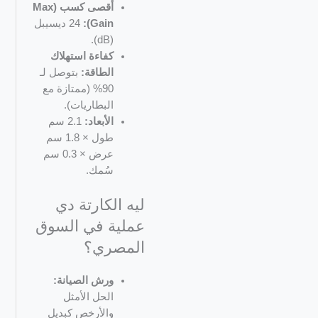
أقصى كسب (Max
Gain):
24 ديسيبل
(dB).
كفاءة استهلاك
الطاقة:
بتوصل لـ
90% (ممتازة مع
البطاريات).
الأبعاد:
2.1 سم
طول × 1.8 سم
عرض × 0.3 سم
سُمك.
ليه الكارتة دي
عملية في السوق
المصري؟
ورش الصيانة:
الحل الأمثل
والأرخص كبديل