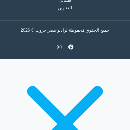
طلباتي
العناوين
جميع الحقوق مَحفوظة لراديو مصر جروب © 2026