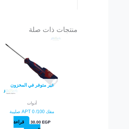
منتجات ذات صلة
غير متوفر في المخزون
أدوات
مفك APT 0 /100 صليبة
قراءة
30.00
EGP