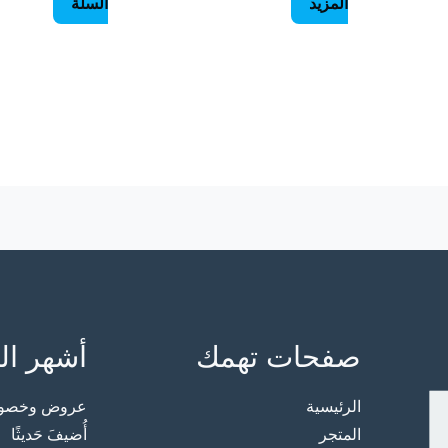
المزيد
السلة
صفحات تهمك
أشهر ال
الرئيسية
عروض وخصوما
المتجر
أُضيفَ حَديثًا