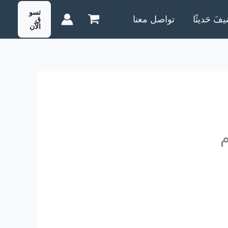
تسو
يفَ حَديثًا
تواصل معنا
ق
الآن
م