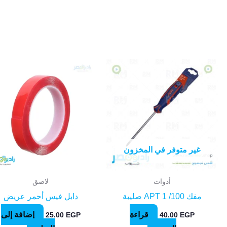
غير متوفر في المخزون
أدوات
لاصق
مفك APT 1 /100 صليبة
دابل فيس أحمر عريض
قراءة
إضافة إلى
25.00
EGP
40.00
EGP