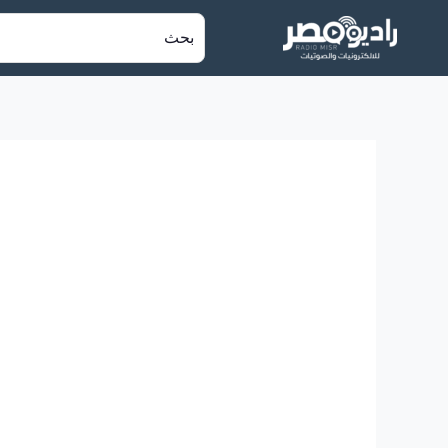
خطي
البحث
لى
عن:
لمحتوى