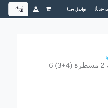
تسوق
َ حَديثًا
تواصل معنا
الآن
ا
توشيبا 32 بوصة 2 مسطرة (4+3) 6