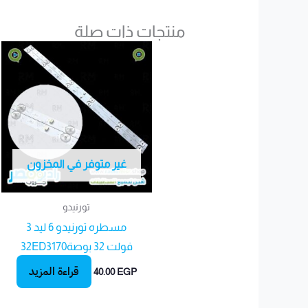
منتجات ذات صلة
غير متوفر في المخزون
تورنيدو
مسطره تورنيدو 6 ليد 3
فولت 32 بوصة32ED3170
قراءة المزيد
40.00
EGP