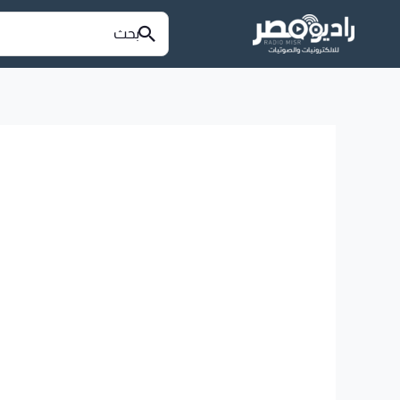
خطي
البحث
عن:
لى
لمحتوى