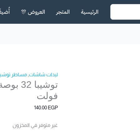
الرئيسية
المتجر
العروض 🎊
أُضيف
ليدات شاشات
,
مساطر توشيب
فولت
140.00
EGP
غير متوفر في المخزون