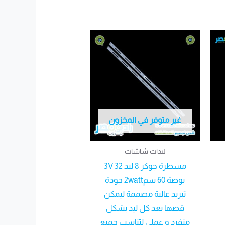
غير متوفر في المخزون
ليدات شاشات
مسطرة جوكر 8 ليد 3V 32
بوصة 60 سم2watt جودة
تبريد عالية مصممة ليمكن
قصها بعد كل ليد بشكل
منفرد و عملى لتناسب جميع