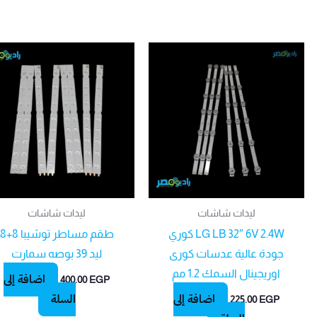
ليدات شاشات
ليدات شاشات
LG LB 32″ 6V 2.4W كوري
طقم مساطر توشيبا 8+8
جودة عالية عدسات كورى
ليد 39 بوصه سمارت
اوريجينال السمك 1.2 مم
إضافة إلى
400.00
EGP
إضافة إلى
السلة
225.00
EGP