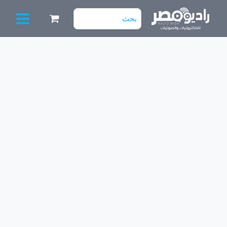
خطي
البحث
لى
عن:
لمحتوى
كمية
ترانس
4.5
0
4.5V
300mAh