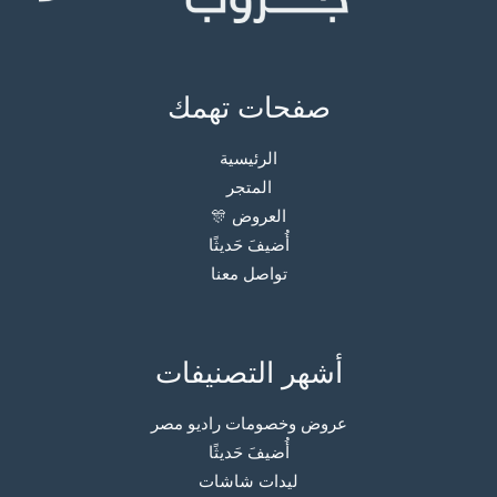
صفحات تهمك
الرئيسية
المتجر
العروض 🎊
أُضيفَ حَديثًا
تواصل معنا
أشهر التصنيفات
عروض وخصومات راديو مصر
أُضيفَ حَديثًا
ليدات شاشات