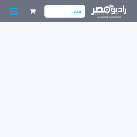
خطي
البحث
لى
عن:
لمحتوى
كمية
بوردة
3*1
سمارت
tcl
موديل
49p3
جديد
بالكرتونة