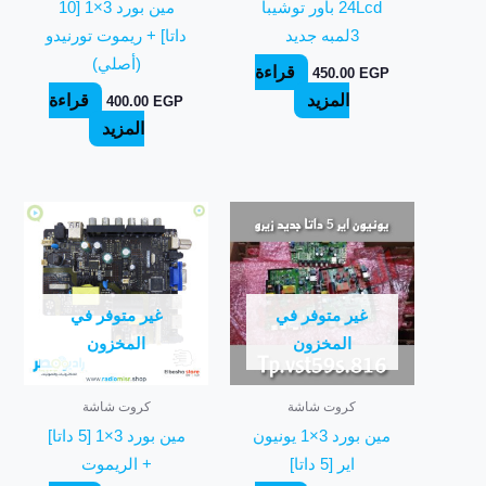
24Lcd باور توشيبا
مين بورد 3×1 [10
3لمبه جديد
داتا] + ريموت تورنيدو
(أصلي)
قراءة
450.00
EGP
المزيد
قراءة
400.00
EGP
المزيد
غير متوفر في
غير متوفر في
المخزون
المخزون
كروت شاشة
كروت شاشة
مين بورد 3×1 يونيون
مين بورد 3×1 [5 داتا]
اير [5 داتا]
+ الريموت