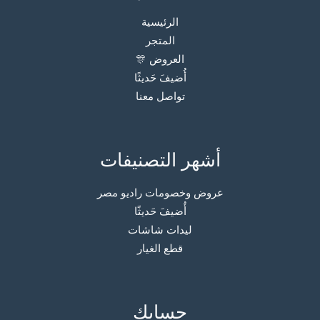
الرئيسية
المتجر
العروض 🎊
أُضيفَ حَديثًا
تواصل معنا
أشهر التصنيفات
عروض وخصومات راديو مصر
أُضيفَ حَديثًا
ليدات شاشات
قطع الغيار
حسابك