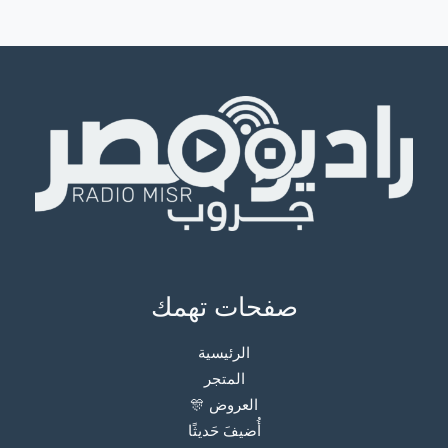
صفحات تهمك
الرئيسية
المتجر
العروض 🎊
أُضيفَ حَديثًا