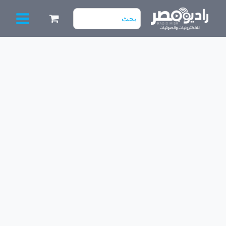
خطي
البحث
لى
عن:
لمحتوى
كمية
بوردة
شاشه
(كارته
جوكر)
بجنابر