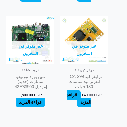
غير متوفر في
غير متوفر في
المخزون
المخزون
دوائر كهربائية
كروت شاشة
درايفر ليد CA-399 –
مين بورد تورنيدو
انفرتر ليد شاشات
سمارت (جديد)
180 فولت
[موديل 43ES9500]
قراءة
1,500.00
EGP
140.00
EGP
المزيد
قراءة المزيد