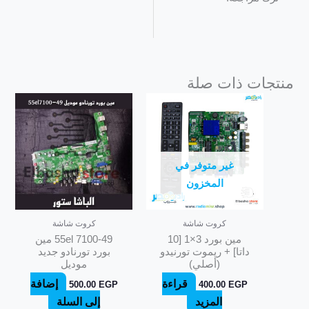
منتجات ذات صلة
غير متوفر في
المخزون
كروت شاشة
كروت شاشة
مين بورد 3×1 [10
55el 7100-49 مين
داتا] + ريموت تورنيدو
بورد تورنادو جديد
(أصلي)
موديل
قراءة
إضافة
500.00
EGP
400.00
EGP
المزيد
إلى السلة