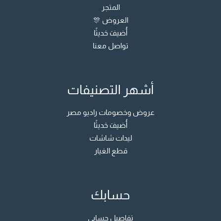
المتجر
العروض 🎊
أُضيفَ حَديثًا
تواصل معنا
أشهر التصنيفات
عروض وخصومات راديو مصر
أُضيفَ حَديثًا
ليدات شاشات
قطع الغيار
حسابك
تفاصيل حسابي