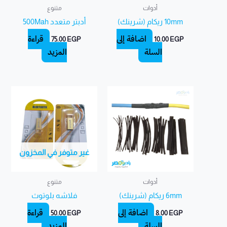
أدوات
متنوع
10mm ريكام (شرينك)
أدبتر متعدد 500Mah
إضافة إلى
قراءة
75.00
EGP
10.00
EGP
السلة
المزيد
غير متوفر في المخزون
أدوات
متنوع
6mm ريكام (شرينك)
فلاشه بلوتوث
إضافة إلى
قراءة
50.00
EGP
8.00
EGP
السلة
المزيد