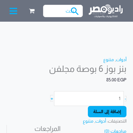
خطي
البحث
لى
عن:
لمحتوى
Filter
كمية
بنز
بوز
6
أدوات
,
متنوع
بوصة
بنز بوز 6 بوصة مجلفن
مجلفن
85.00
EGP
+
-
إضافة إلى السلة
التصنيفات:
أدوات
,
متنوع
المراجعات
مراجعات (0)