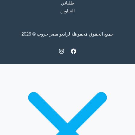
طلباتي
العناوين
جميع الحقوق مَحفوظة لراديو مصر جروب © 2026