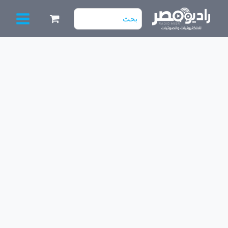
خطي
البحث
لى
عن:
لمحتوى