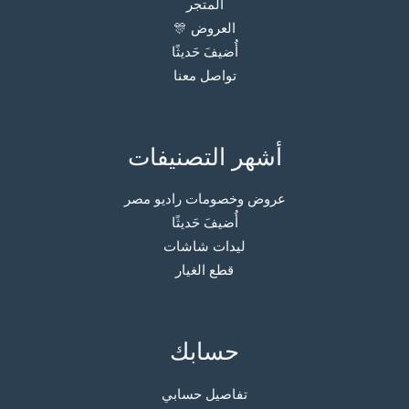
المتجر
العروض 🎊
أُضيفَ حَديثًا
تواصل معنا
أشهر التصنيفات
عروض وخصومات راديو مصر
أُضيفَ حَديثًا
ليدات شاشات
قطع الغيار
حسابك
تفاصيل حسابي