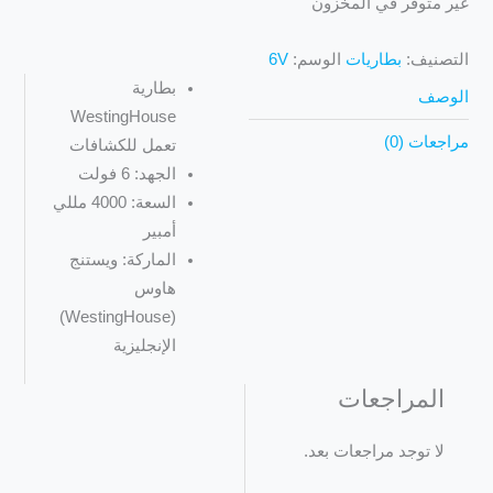
غير متوفر في المخزون
التصنيف:
بطاريات
الوسم:
6V
بطارية
الوصف
WestingHouse
مراجعات (0)
تعمل للكشافات
الجهد: 6 فولت
السعة: 4000 مللي
أمبير
الماركة: ويستنج
هاوس
(WestingHouse)
الإنجليزية
المراجعات
لا توجد مراجعات بعد.