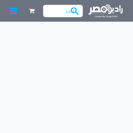
خطي
البحث
لى
عن:
لمحتوى
Filter
كمية
بطارية
CR2032
بأرجل
لحام
3V
ليثيوم