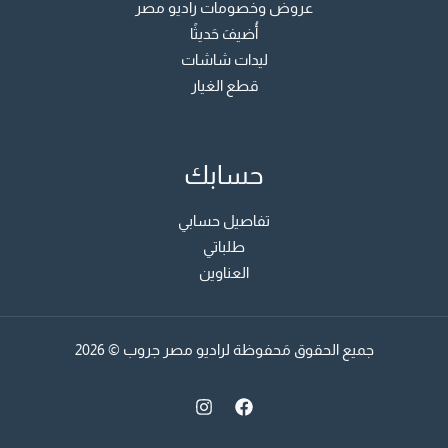
عروض وخصومات راديو مصر
أُضيفَ حَديثًا
ليدات شاشات
قطع الغيار
حسابك
تفاصيل حسابي
طلباتي
العناوين
جميع الحقوق مَحفوظة لراديو مصر جروب © 2026