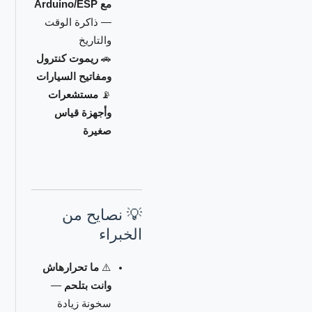
مع Arduino/ESP
— ذاكرة الوقت
والتاريخ
🚗
ريموت كنترول
ومفاتيح السيارات
📡
مستشعرات
وأجهزة قياس
صغيرة
💡 نصايح من
الخبراء
⚠️
ما تحرارهاش
وانت بتلحم
—
سخونة زيادة