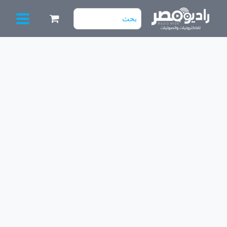
خطي
البحث
لى
عن:
لمحتوى