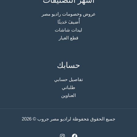
أشهر التصنيفات
عروض وخصومات راديو مصر
أُضيفَ حَديثًا
ليدات شاشات
قطع الغيار
حسابك
تفاصيل حسابي
طلباتي
العناوين
جميع الحقوق مَحفوظة لراديو مصر جروب © 2026