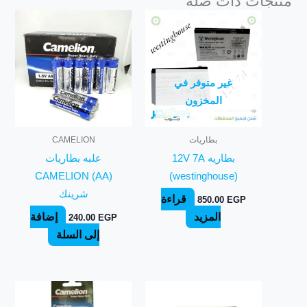
منتجات ذات صلة
غير متوفر في
المخزون
بطاريات
CAMELION
بطاريه 12V 7A
علبه بطاريات
CAMELION (AA)
(westinghouse)
شرينك
قراءة
850.00
EGP
المزيد
إضافة
240.00
EGP
إلى السلة