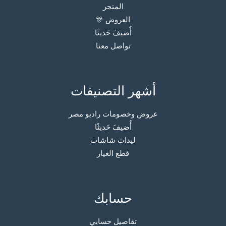
المتجر
العروض 🎊
أُضيفَ حَديثًا
تواصل معنا
أشهر التصنيفات
عروض وخصومات راديو مصر
أُضيفَ حَديثًا
ليدات شاشات
قطع الغيار
حسابك
تفاصيل حسابي