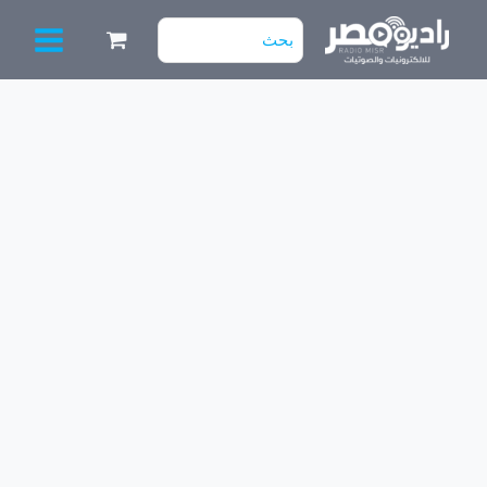
خطي
البحث
لى
عن:
لمحتوى