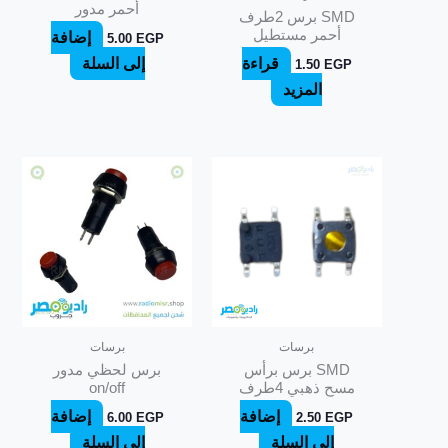
أحمر مدور
SMD برس 2طرف
أحمر مستطيل
إضافة
5.00
EGP
قراءة
إلى السلة
1.50
EGP
المزيد
برسات
برسات
SMD برس برأس
برس لحظي مدور
مسح ذهبي 4طرف
on/off
إضافة
إضافة
6.00
EGP
2.50
EGP
إلى السلة
إلى السلة