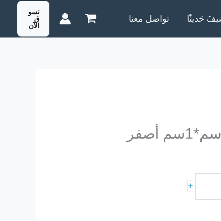
تسو
يفَ حَديثًا
تواصل معنا
ق
الآن
+