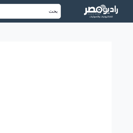
خطي
البحث
لى
عن:
لمحتوى