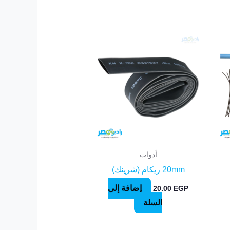
أدوات
20mm ريكام (شرينك)
إضافة إلى
20.00
EGP
السلة