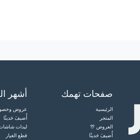
صفحات تهمك
أشهر ال
الرئيسية
عروض وخصوما
المتجر
أُضيفَ حَديثًا
العروض 🎊
ليدات شاشات
أُضيفَ حَديثًا
قطع الغيار