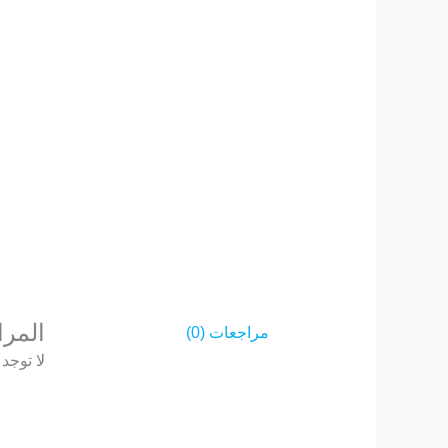
المر
مراجعات (0)
لا توجد