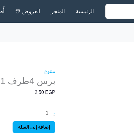
الرئيسية
المتجر
العروض 🎊
أُض
كمية
برس
4طرف
1سم*1سم
متنوع
برس 4طرف 1سم*1سم أصفر
أصفر
2.50
EGP
-
إضافة إلى السلة