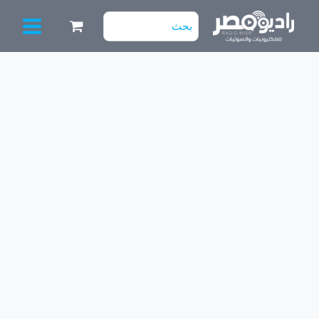
خطي
البحث
لى
عن:
لمحتوى
كمية
باور
سبلاى
12V
5A