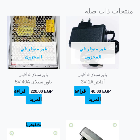
منتجات ذات صلة
غير متوفر في
غير متوفر في
المخزون
المخزون
باور سبلاي & أدابتر
باور سبلاي & أدابتر
أدابتر 3V 1A
باور سبلاى 5V 40A
قراءة
قراءة
220.00
EGP
40.00
EGP
المزيد
المزيد
السعر
السعر
تخفيض!
الأصلي
الحالي
هو:
هو:
45.00 EGP.
50.00 EGP.