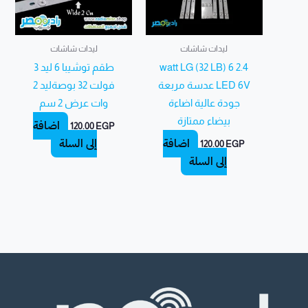
ليدات شاشات
ليدات شاشات
2.4 watt LG (32 LB) 6
طقم توشيبا 6 ليد 3
LED 6V عدسة مربعة
فولت 32 بوصةليد 2
جودة عالية اضاءة
وات عرض 2 سم
بيضاء ممتازة
إضافة
120.00
EGP
إضافة
إلى السلة
120.00
EGP
إلى السلة