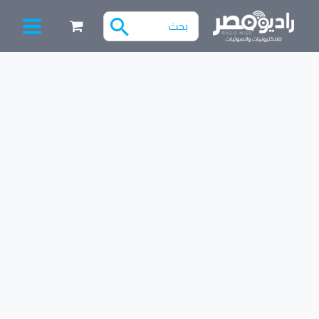
خطي
البحث
لى
عن:
لمحتوى
Filter
كمية
ايدج
يونيفرسال
7020
للتعديلات
بدون
قص
المسطرة
65”
72.1
cm
93
v
87