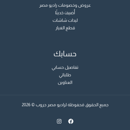
عروض وخصومات راديو مصر
أُضيفَ حَديثًا
ليدات شاشات
قطع الغيار
حسابك
تفاصيل حسابي
طلباتي
العناوين
جميع الحقوق مَحفوظة لراديو مصر جروب © 2026