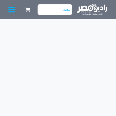
خطي
البحث
لى
عن:
لمحتوى
كمية
ايدج
للتعديل
يونيفرسال
(من
17
إلى
24
بوصة)
62
سم]