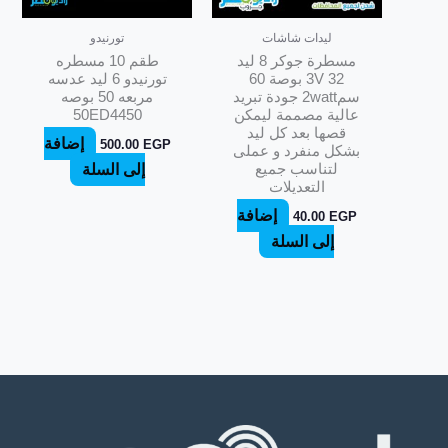
ليدات شاشات
تورنيدو
مسطرة جوكر 8 ليد
طقم 10 مسطره
3V 32 بوصة 60
تورنيدو 6 ليد عدسه
سم2watt جودة تبريد
مربعه 50 بوصه
عالية مصممة ليمكن
50ED4450
قصها بعد كل ليد
إضافة
500.00
EGP
بشكل منفرد و عملى
لتناسب جميع
إلى السلة
التعديلات
إضافة
40.00
EGP
إلى السلة