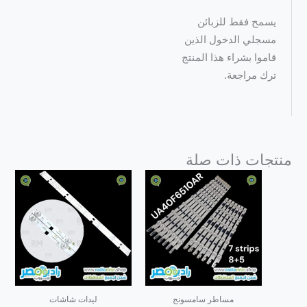
يسمح فقط للزبائن
مسجلي الدخول الذين
قاموا بشراء هذا المنتج
ترك مراجعة.
منتجات ذات صلة
مساطر سامسونج
ليدات شاشات