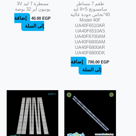
طقم 7 مساطر
مسطرة 7 ليد 3V
سامسونج 5+8 ليد
يونيون اير 32 بوصة
40″نحاس جودة عالية
إضافة
40.00
EGP
Model 40F
UA40F6510AR
إلى السلة
UA40F6510AS
UA40F6700AM
UA40F6800AM
UA40F6800AR
UA40F6800DK
إضافة
700.00
EGP
إلى السلة