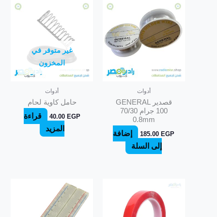
غير متوفر في
المخزون
أدوات
أدوات
قصدير GENERAL
حامل كاوية لحام
100 جرام 70/30
قراءة
40.00
EGP
0.8mm
المزيد
إضافة
185.00
EGP
إلى السلة