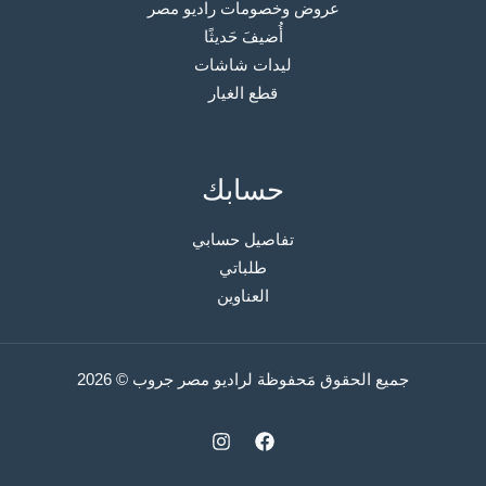
عروض وخصومات راديو مصر
أُضيفَ حَديثًا
ليدات شاشات
قطع الغيار
حسابك
تفاصيل حسابي
طلباتي
العناوين
جميع الحقوق مَحفوظة لراديو مصر جروب © 2026