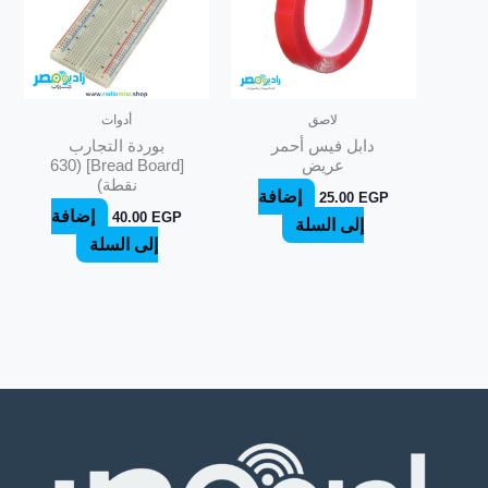
لاصق
أدوات
دابل فيس أحمر
بوردة التجارب
عريض
[Bread Board] (630
نقطة)
إضافة
25.00
EGP
إضافة
40.00
EGP
إلى السلة
إلى السلة