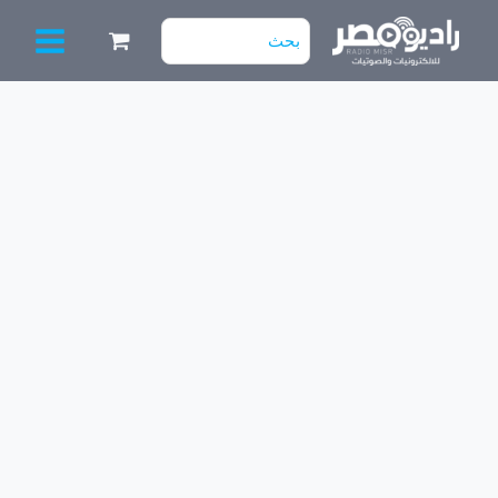
خطي
البحث
لى
عن:
لمحتوى