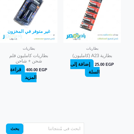
غير متوفر في المخزون
بطاريات
بطاريات
بطارية A23 (كامليون)
بطاريات كامليون قلم
شحن + شاحن
إضافة إلى
25.00
EGP
قراءة
400.00
EGP
السلة
المزيد
ح
ب
د
ح
د
بحث
ا
ث