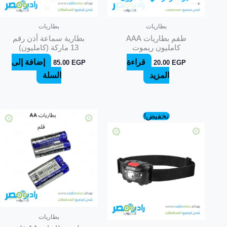
بطاريات
بطاريات
طقم بطاريات AAA
بطارية سماعة أذن رقم
كامليون ريموت
13 ماركة (كامليون)
قراءة
إضافة إلى
85.00
EGP
20.00
EGP
المزيد
السلة
السعر
السعر
تخفيض!
الأصلي
الحالي
هو:
هو:
175.00 EGP.
225.00 EGP.
بطاريات