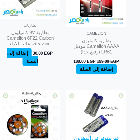
بطاريات
بطارية 9V كاميليون
CAMELION
Camelion 6F22 Carbon
بطارية كامليون
Zinc جافة عالية الأداء
Camelion AAAA موديل
LR61 (رفيع جدا)
إضافة إلى
30.00
EGP
السلة
189.00
EGP
199.00
EGP
إضافة إلى السلة
غير متوفر في المخزون