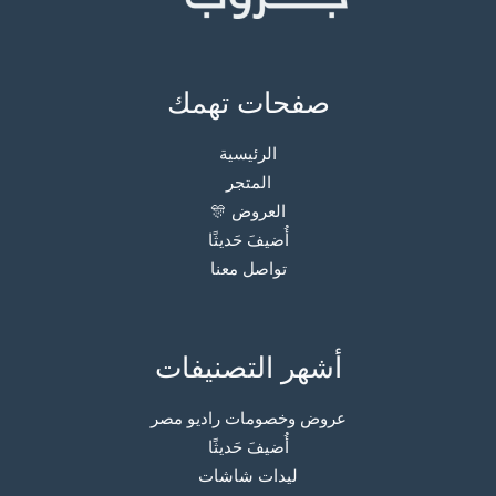
صفحات تهمك
الرئيسية
المتجر
العروض 🎊
أُضيفَ حَديثًا
تواصل معنا
أشهر التصنيفات
عروض وخصومات راديو مصر
أُضيفَ حَديثًا
ليدات شاشات