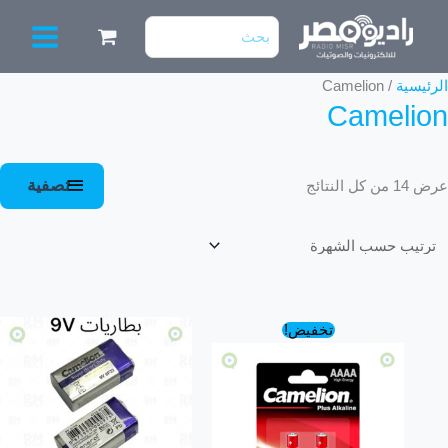
خطي
البحث
لى
عن:
لمحتوى
تم
الرئيسية
/ Camelion
Camelion
الفرز
حسب
الشهرة
تصفية
عرض ⁦14⁩ من كل النتائج
السعر
السعر
تخفيض!
الأصلي
الحالي
هو:
هو:
189.00 EGP.
199.00 EGP.