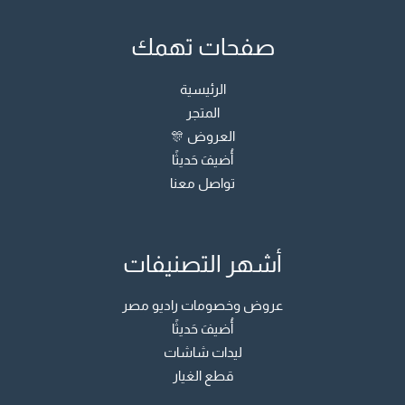
صفحات تهمك
الرئيسية
المتجر
العروض 🎊
أُضيفَ حَديثًا
تواصل معنا
أشهر التصنيفات
عروض وخصومات راديو مصر
أُضيفَ حَديثًا
ليدات شاشات
قطع الغيار