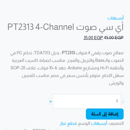
أيسيهات
أي سي صوت PT2313 4-Channel
35.00
EGP
45.00
EGP
معالج صوت رقمي 4 قنوات
PT2313
، بديل TDA7313، تحكم I²C في
الصوت والـBass والتريبل والفيدر. مناسب لصيانة كاسيت العربية
وأنظمة Hi-Fi ومشاريع Arduino. جهد 6–10 فولت، غلاف SOP-28
سهل اللحام. متوفر بأحسن سعر في مصر مناسب للفنيين
والورش.
+
-
إضافة إلى السلة
التصنيف:
أيسيهات
الوسم:
قطع غيار