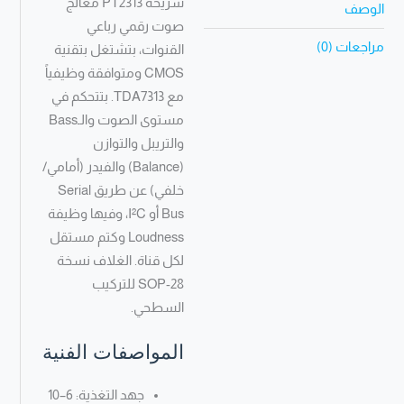
شريحة PT2313 معالج
الوصف
صوت رقمي رباعي
مراجعات (0)
القنوات، بتشتغل بتقنية
CMOS ومتوافقة وظيفياً
مع TDA7313. بتتحكم في
مستوى الصوت والـBass
والتريبل والتوازن
(Balance) والفيدر (أمامي/
خلفي) عن طريق Serial
Bus أو I²C، وفيها وظيفة
Loudness وكتم مستقل
لكل قناة. الغلاف نسخة
SOP-28 للتركيب
السطحي.
المواصفات الفنية
جهد التغذية: 6–10