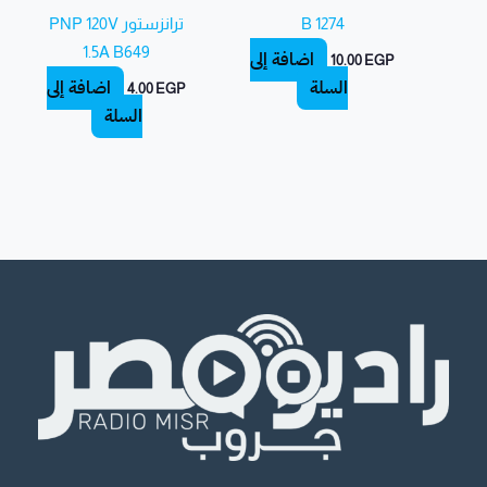
B 1274
ترانزستور PNP 120V
1.5A B649
إضافة إلى
10.00
EGP
السلة
إضافة إلى
4.00
EGP
السلة