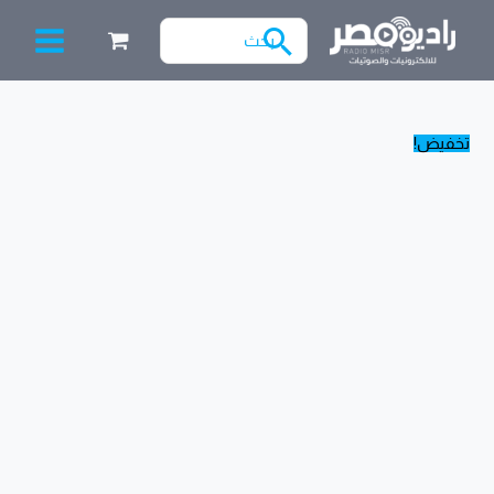
خطي
البحث
لى
عن:
لمحتوى
Filter
كمية
السعر
السعر
تخفيض!
أي
الأصلي
الحالي
سي
هو:
هو:
صوت
45.00 EGP.
35.00 EGP.
PT2313
4-
Channel