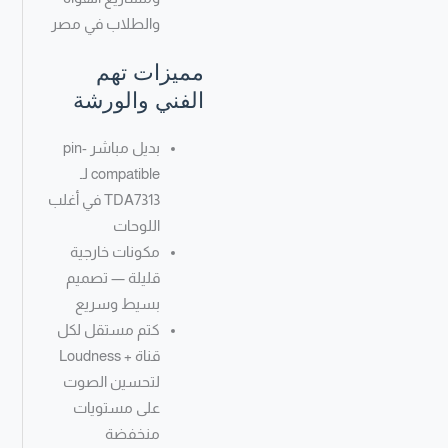
والطلاب في مصر
مميزات تهم
الفني والورشة
بديل مباشر pin-
compatible لـ
TDA7313 في أغلب
اللوحات
مكونات خارجية
قليلة — تصميم
بسيط وسريع
كتم مستقل لكل
قناة + Loudness
لتحسين الصوت
على مستويات
منخفضة