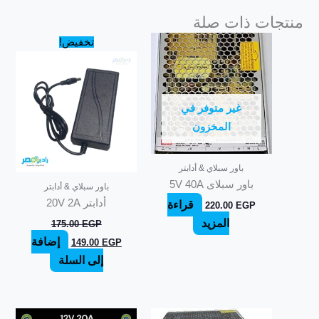
منتجات ذات صلة
السعر
السعر
تخفيض!
الأصلي
الحالي
هو:
هو:
149.00 EGP.
175.00 EGP.
غير متوفر في
المخزون
باور سبلاي & أدابتر
باور سبلاى 5V 40A
باور سبلاي & أدابتر
أدابتر 20V 2A
قراءة
220.00
EGP
المزيد
175.00
EGP
إضافة
149.00
EGP
إلى السلة