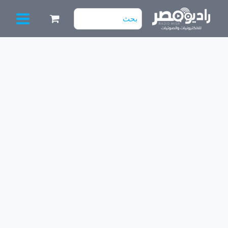
خطي
البحث
لى
عن:
لمحتوى
كمية
أدابتر
6V
1A