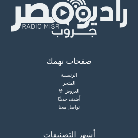
صفحات تهمك
الرئيسية
المتجر
العروض 🎊
أُضيفَ حَديثًا
تواصل معنا
أشهر التصنيفات