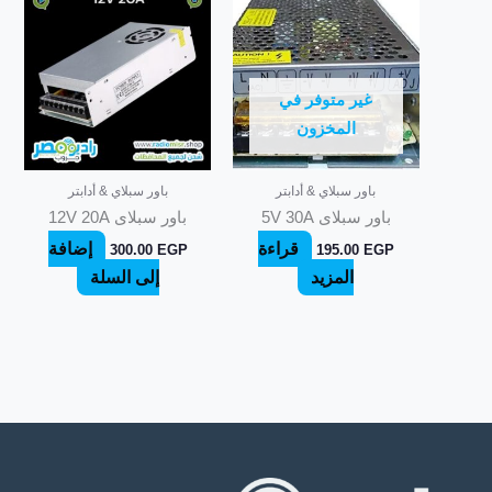
غير متوفر في
المخزون
باور سبلاي & أدابتر
باور سبلاي & أدابتر
باور سبلاى 5V 30A
باور سبلاى 12V 20A
قراءة
إضافة
300.00
EGP
195.00
EGP
المزيد
إلى السلة